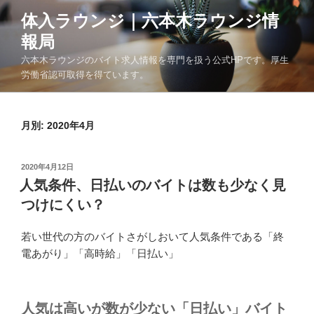
コ
体入ラウンジ｜六本木ラウンジ情
ン
報局
テ
ン
六本木ラウンジのバイト求人情報を専門を扱う公式HPです。厚生
ツ
労働省認可取得を得ています。
へ
ス
月別: 2020年4月
キ
ッ
プ
投
2020年4月12日
稿
人気条件、日払いのバイトは数も少なく見
日:
つけにくい？
若い世代の方のバイトさがしおいて人気条件である「終
電あがり」「高時給」「日払い」
人気は高いが数が少ない「日払い」バイト