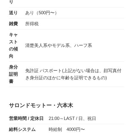
り
送り
あり（500円〜）
雑費
所得税
キャ
スト
清楚美人系やモデル系、ハーフ系
の傾
向
身分
免許証 パスポート(上記がない場合は、顔写真付
証明
き身分証のほかに年齢を証明できるもの)
書
サロンドモットー・六本木
営業時間 / 定休日
21:00～LAST / 日、祝日
給料システム
時給制 4000円〜