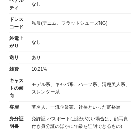
ペナル
なし
ティ
ドレス
私服(デニム、フラットシューズNG)
コード
終電上
なし
がり
送り
あり
雑費
10.21%
キャス
モデル系、キャバ系、ハーフ系、清楚美人系、
トの傾
スレンダー系
向
客層
著名人、一流企業家、社長といった富裕層
身分証
免許証 パスポート(上記がない場合は、顔写真
明書
付き身分証のほかに年齢を証明できるもの)