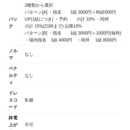
2種類から選択
パターン[A] ・指名 1組 3000円＋時給500円
バッ
UP(1組につき) ・予約 小計 10% ・同伴
ク
小計 15%(21時まで) 以降10%
パターン[B] ・指名 1組 3000円＋1000円(毎時)
・場内指名 1組 4000円 ・同伴 1組 8000円
ノル
なし
マ
ペナ
ルテ
なし
ィ
ドレ
スコ
私服
ード
終電
上が
不可