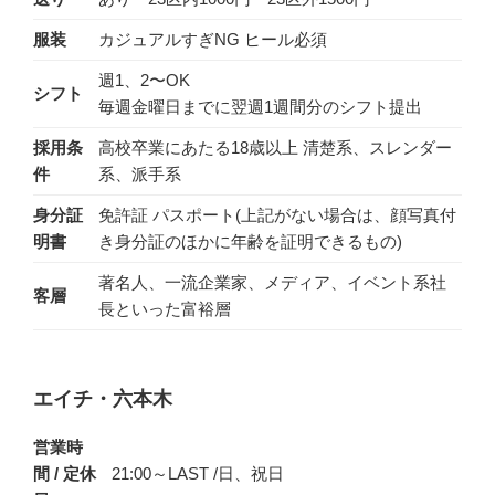
服装
カジュアルすぎNG ヒール必須
週1、2〜OK
シフト
毎週金曜日までに翌週1週間分のシフト提出
採用条
高校卒業にあたる18歳以上 清楚系、スレンダー
件
系、派手系
身分証
免許証 パスポート(上記がない場合は、顔写真付
明書
き身分証のほかに年齢を証明できるもの)
著名人、一流企業家、メディア、イベント系社
客層
長といった富裕層
エイチ・六本木
営業時
間 / 定休
21:00～LAST /日、祝日