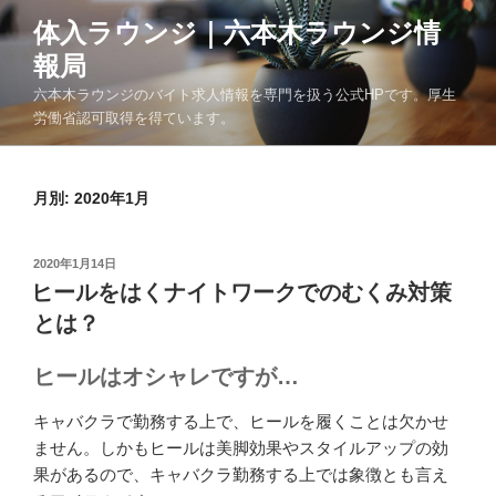
コ
体入ラウンジ｜六本木ラウンジ情
ン
報局
テ
ン
六本木ラウンジのバイト求人情報を専門を扱う公式HPです。厚生
ツ
労働省認可取得を得ています。
へ
ス
月別: 2020年1月
キ
ッ
プ
投
2020年1月14日
稿
ヒールをはくナイトワークでのむくみ対策
日:
とは？
ヒールはオシャレですが…
キャバクラで勤務する上で、ヒールを履くことは欠かせ
ません。しかもヒールは美脚効果やスタイルアップの効
果があるので、キャバクラ勤務する上では象徴とも言え