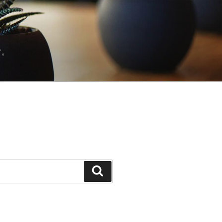
す。
検
索