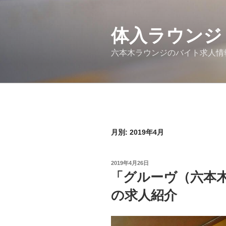
コ
ン
体入ラウンジ
テ
ン
六本木ラウンジのバイト求人情
ツ
へ
ス
キ
ッ
プ
月別: 2019年4月
投
2019年4月26日
稿
「グルーヴ（六本
日:
の求人紹介