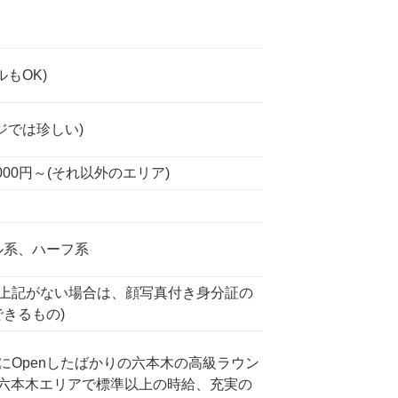
もOK)
ジでは珍しい)
 1000円～(それ以外のエリア)
ル系、ハーフ系
(上記がない場合は、顔写真付き身分証の
きるもの)
月にOpenしたばかりの六本木の高級ラウン
六本木エリアで標準以上の時給、充実の