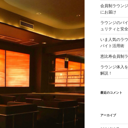
会員制ラウン
にお届け
ラウンジのバ
ュリティと安
いま人気のラ
バイト活用術
恵比寿会員制
ラウンジ体入
解説！
最近のコメント
アーカイブ