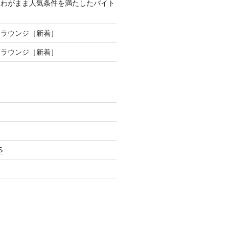
、わがまま人気条件を満たしたバイト
制ラウンジ［新着］
制ラウンジ［新着］
S