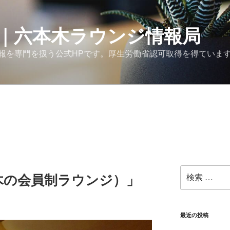
｜六本木ラウンジ情報局
報を専門を扱う公式HPです。厚生労働省認可取得を得ていま
検
木の会員制ラウンジ）」
索:
最近の投稿