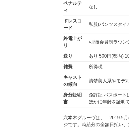
ペナルテ
なし
ィ
ドレスコ
私服(パンツスタイル
ード
終電上が
可能(会員制ラウン
り
送り
あり 500円(都内)
雑費
所得税
キャスト
清楚美人系やモデ
の傾向
身分証明
免許証 パスポート
書
ほかに年齢を証明で
六本木グルーヴは、 2019.5
ジです。時給分の全額日払い、