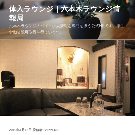
コ
体入ラウンジ｜六本木ラウンジ情
ン
報局
テ
ン
六本木ラウンジのバイト求人情報を専門を扱う公式HPです。厚生
ツ
労働省認可取得を得ています。
へ
ス
キ
ッ
プ
投
2019年4月13日
投稿者:
VIPPLUS