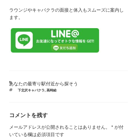
ラウンジやキャバクラの面接と体入もスムーズに案内し
ます。
あなたの最寄り駅付近から探そう
カ
テ
タ
下北沢キャバクラ
,
高時給
ゴ
グ
リ
ー
コメントを残す
メールアドレスが公開されることはありません。
*
が付
いている欄は必須項目です