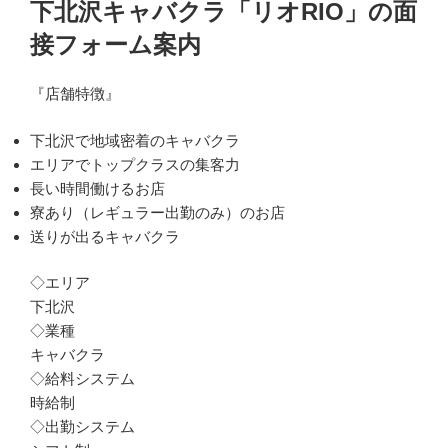
稿
下北沢キャバクラ「リオRIO」の面
日:
接フォーム案内
『店舗特徴』
下北沢で地域密着のキャバクラ
エリアでトップクラスの集客力
長い時間働けるお店
寮あり（レギュラー出勤のみ）のお店
送りが出るキャバクラ
◇エリア
下北沢
◇業種
キャバクラ
◇給料システム
時給制
◇出勤システム