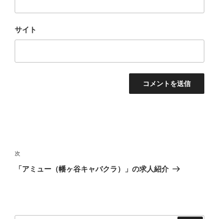
サイト
投
稿
次
次
ナ
の
「アミュー（幡ヶ谷キャバクラ）」の求人紹介
ビ
投
稿
ゲ
ー