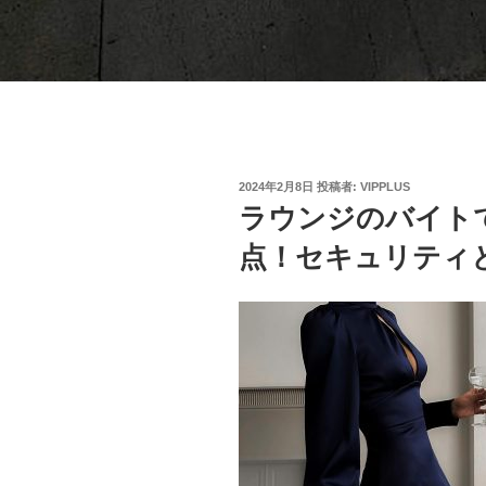
投
2024年2月8日
投稿者:
VIPPLUS
稿
ラウンジのバイト
日:
点！セキュリティ