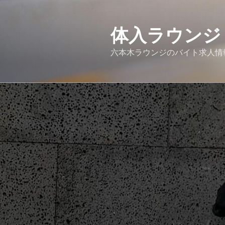
コ
ン
体入ラウンジ
テ
ン
六本木ラウンジのバイト求人情
ツ
へ
ス
キ
ッ
プ