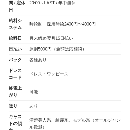
間 / 定休
20:00～LAST / 年中無休
日
給料シ
時給制 採用時給2400円〜4000円
ステム
給料日
月末締め翌月15日払い
日払い
原則5000円（金額は応相談）
バック
各種あり
ドレス
ドレス・ワンピース
コード
終電上
可能
がり
送り
あり
キャス
清楚美人系、綺麗系、モデル系（オールジャン
トの傾
ル歓迎）