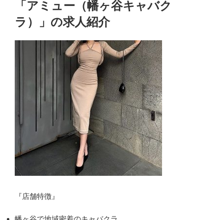
稿
「アミュー（幡ヶ谷キャバク
日:
ラ）」の求人紹介
『店舗特徴』
幡ヶ谷で地域密着のキャバクラ