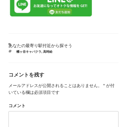
あなたの最寄り駅付近から探そう
カ
テ
タ
幡ヶ谷キャバクラ
,
高時給
ゴ
グ
リ
ー
コメントを残す
メールアドレスが公開されることはありません。
*
が付
いている欄は必須項目です
コメント