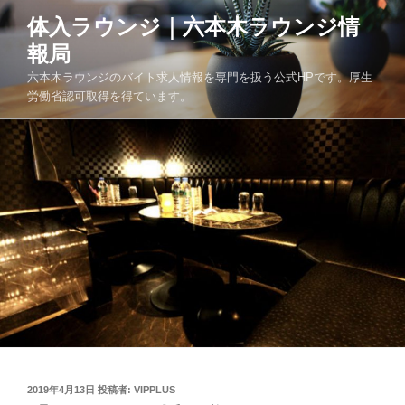
コ
体入ラウンジ｜六本木ラウンジ情
ン
報局
テ
ン
六本木ラウンジのバイト求人情報を専門を扱う公式HPです。厚生
ツ
労働省認可取得を得ています。
へ
ス
キ
ッ
プ
投
2019年4月13日
投稿者:
VIPPLUS