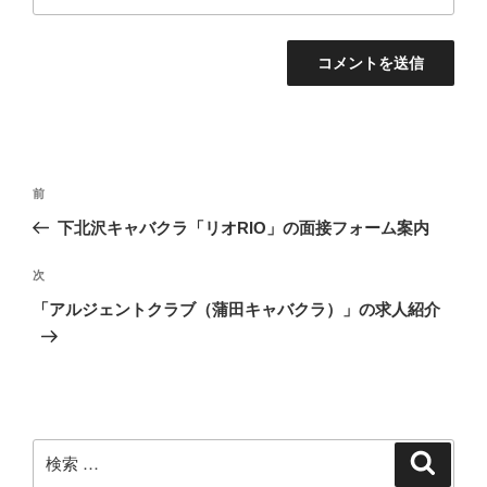
投
過
前
稿
去
下北沢キャバクラ「リオRIO」の面接フォーム案内
ナ
の
ビ
投
次
次
稿
ゲ
の
「アルジェントクラブ（蒲田キャバクラ）」の求人紹介
投
ー
稿
シ
ョ
ン
検
検
索
索: