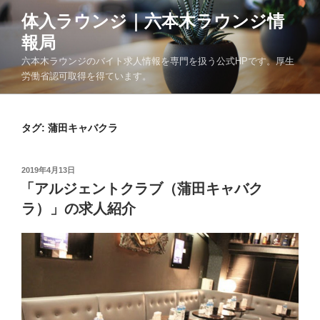
コ
体入ラウンジ｜六本木ラウンジ情
ン
報局
テ
ン
六本木ラウンジのバイト求人情報を専門を扱う公式HPです。厚生
ツ
労働省認可取得を得ています。
へ
ス
タグ: 蒲田キャバクラ
キ
ッ
プ
投
2019年4月13日
稿
「アルジェントクラブ（蒲田キャバク
日:
ラ）」の求人紹介