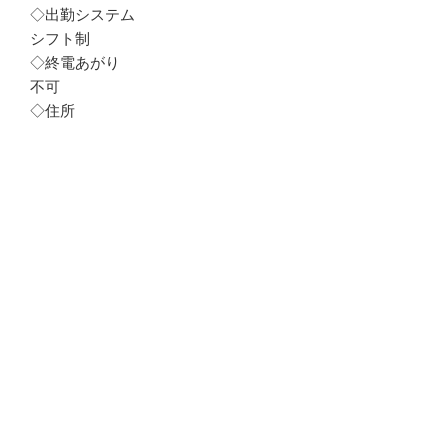
◇出勤システム
シフト制
◇終電あがり
不可
◇住所