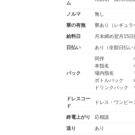
ム
ノルマ
無し
寮の有無
寮あり（レギュラ
給料日
月末締め翌月15日
日払い
あり（全額日払い
同伴 小計
本指名 小計
バック
場内指名 ￥5
ボトルバック 本
ドリンクバック ￥
ドレスコー
ドレス・ワンピー
ド
終電上がり
応相談
送り
あり