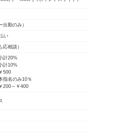
ー出勤のみ）
払い
も応相談）
20%
10%
00
指名のみ10％
200～￥400
ス