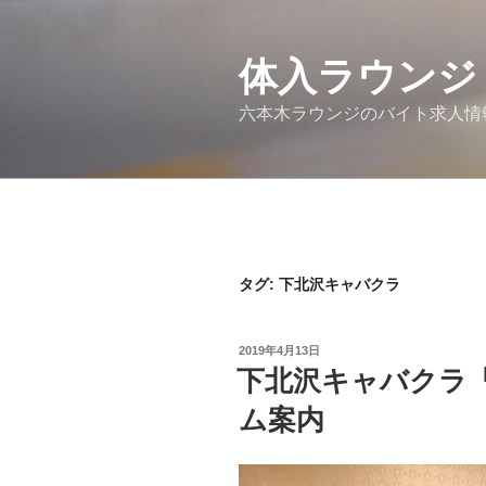
コ
ン
体入ラウンジ
テ
ン
六本木ラウンジのバイト求人情
ツ
へ
ス
キ
ッ
プ
タグ: 下北沢キャバクラ
投
2019年4月13日
稿
下北沢キャバクラ「
日:
ム案内