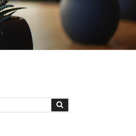
す。
検
索