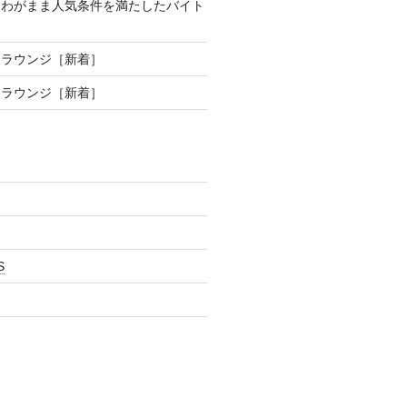
、わがまま人気条件を満たしたバイト
制ラウンジ［新着］
制ラウンジ［新着］
S