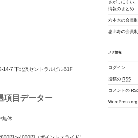
さがしにくい
情報のまとめ
六本木の会員
恵比寿の会員
メタ情報
ログイン
4-7 下北沢セントラルビルB1F
投稿の
RSS
コメントの
RS
遇項目データー
WordPress.org
年中無休
800円〜4000円（ポイントスライド）