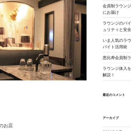
会員制ラウン
にお届け
ラウンジのバ
ュリティと安
いま人気のラ
バイト活用術
恵比寿会員制
ラウンジ体入
解説！
最近のコメント
アーカイブ
のお店