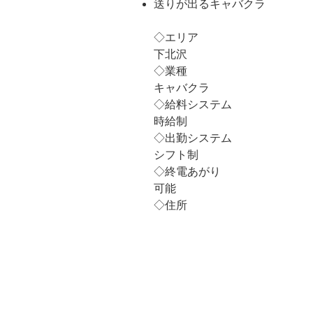
送りが出るキャバクラ
◇エリア
下北沢
◇業種
キャバクラ
◇給料システム
時給制
◇出勤システム
シフト制
◇終電あがり
可能
◇住所