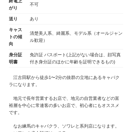
終電上
不可
がり
送り
あり
キャス
清楚美人系、綺麗系、モデル系（オールジャン
トの傾
ル歓迎）
向
身分証
免許証 パスポート(上記がない場合は、顔写真
明書
付き身分証のほかに年齢を証明できるもの)
江古田駅から徒歩1〜2分の抜群の立地にあるキャバク
ラになります。
地元で長年営業するお店で、地元の自営業者などの富
裕層を中心に常連客の多いお店で、初心者にもオススメ
です。
なお練馬のキャバクラ、ソワレと系列店になります。