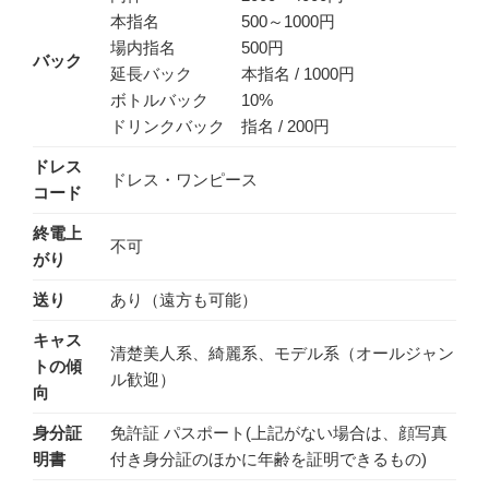
本指名 500～1000円
場内指名 500円
バック
延長バック 本指名 / 1000円
ボトルバック 10%
ドリンクバック 指名 / 200円
ドレス
ドレス・ワンピース
コード
終電上
不可
がり
送り
あり（遠方も可能）
キャス
清楚美人系、綺麗系、モデル系（オールジャン
トの傾
ル歓迎）
向
身分証
免許証 パスポート(上記がない場合は、顔写真
明書
付き身分証のほかに年齢を証明できるもの)