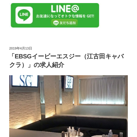
投
2019年4月13日
稿
「EBSGイービーエスジー（江古田キャバ
日:
クラ）」の求人紹介