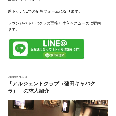
以下がLINEでの応募フォームになります。
ラウンジやキャバクラの面接と体入もスムーズに案内し
ます。
投
2019年4月13日
稿
「アルジェントクラブ（蒲田キャバク
日:
ラ）」の求人紹介