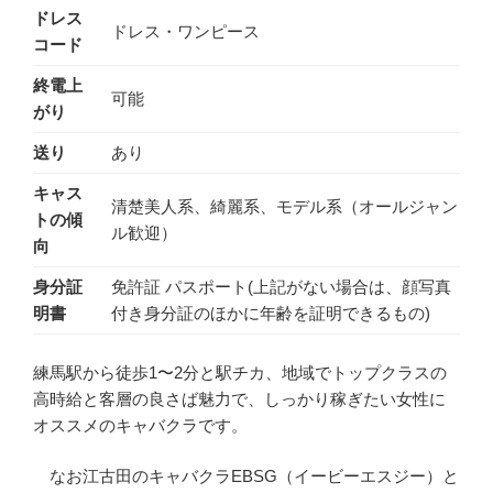
ドレス
ドレス・ワンピース
コード
終電上
可能
がり
送り
あり
キャス
清楚美人系、綺麗系、モデル系（オールジャン
トの傾
ル歓迎）
向
身分証
免許証 パスポート(上記がない場合は、顔写真
明書
付き身分証のほかに年齢を証明できるもの)
練馬駅から徒歩1〜2分と駅チカ、地域でトップクラスの
高時給と客層の良さば魅力で、しっかり稼ぎたい女性に
オススメのキャバクラです。
なお江古田のキャバクラEBSG（イービーエスジー）と