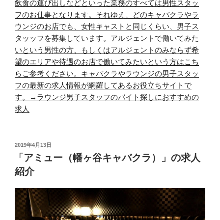
飲食の運び出しなどといった業務のすべては男性スタッ
フのお仕事となります。それゆえ、どのキャバクラやラ
ウンジのお店でも、女性キャストと同じくらい、男子ス
タッッフを募集しています。アルジェントで働いてみた
いという男性の方、もしくはアルジェントのみならず希
望のエリアや待遇のお店で働いてみたいという方はこち
らご参考ください。キャバクラやラウンジの男子スタッ
フの最新の求人情報が網羅してあるお役立ちサイトで
す。→
ラウンジ男子スタッフのバイト探しにおすすめの
求人
投
2019年4月13日
稿
「アミュー（幡ヶ谷キャバクラ）」の求人
日:
紹介