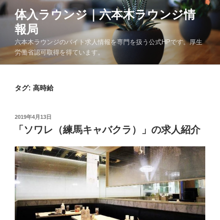
コ
体入ラウンジ｜六本木ラウンジ情
ン
報局
テ
ン
六本木ラウンジのバイト求人情報を専門を扱う公式HPです。厚生
ツ
労働省認可取得を得ています。
へ
ス
タグ: 高時給
キ
ッ
プ
投
2019年4月13日
稿
「ソワレ（練馬キャバクラ）」の求人紹介
日: